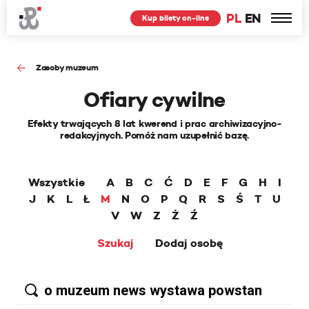
PL
EN
Kup bilety on-line
Zasoby muzeum
Ofiary cywilne
Efekty trwających 8 lat kwerend i prac archiwizacyjno-
redakcyjnych. Pomóż nam uzupełnić bazę.
Wszystkie
A
B
C
Ć
D
E
F
G
H
I
J
K
L
Ł
M
N
O
P
Q
R
S
Ś
T
U
V
W
Z
Ż
Ź
Szukaj
Dodaj osobę