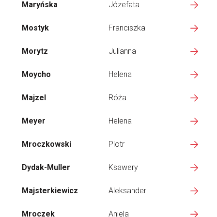
Maryńska
Józefata
Mostyk
Franciszka
Morytz
Julianna
Moycho
Helena
Majzel
Róża
Meyer
Helena
Mroczkowski
Piotr
Dydak-Muller
Ksawery
Majsterkiewicz
Aleksander
Mroczek
Aniela