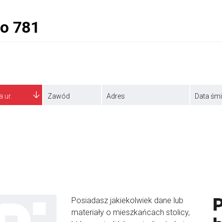
a ur.
Zawód
Adres
Data śmi
Posiadasz jakiekolwiek dane lub
materiały o mieszkańcach stolicy,