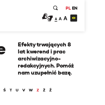
PL
EN
A
A
A
e
Efekty trwających 8
lat kwerend i prac
archiwizacyjno-
redakcyjnych. Pomóż
nam uzupełnić bazę.
Ś
T
U
V
W
Z
Ż
Ź