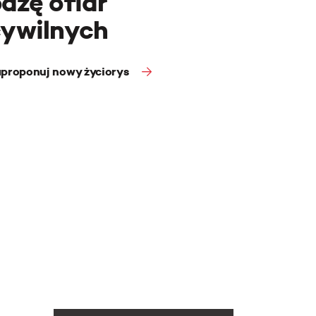
azę ofiar
cywilnych
proponuj nowy życiorys