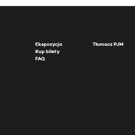
Ekspozycja
Tłumacz PJM
Kup bilety
FAQ