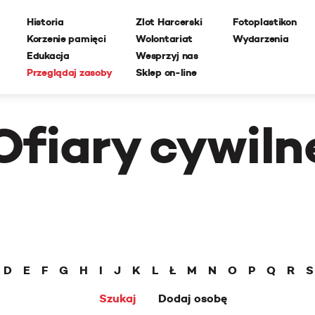
Historia
Zlot Harcerski
Fotoplastikon
Korzenie pamięci
Wolontariat
Wydarzenia
Edukacja
Wesprzyj nas
Przeglądaj zasoby
Sklep on-line
Ofiary cywiln
D
E
F
G
H
I
J
K
L
Ł
M
N
O
P
Q
R
S
Szukaj
Dodaj osobę