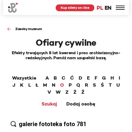
PL
EN
Kup bilety on-line
Zasoby muzeum
Ofiary cywilne
Efekty trwających 8 lat kwerend i prac archiwizacyjno-
redakcyjnych. Pomóż nam uzupełnić bazę.
Wszystkie
A
B
C
Ć
D
E
F
G
H
I
J
K
L
Ł
M
N
O
P
Q
R
S
Ś
T
U
V
W
Z
Ż
Ź
Szukaj
Dodaj osobę