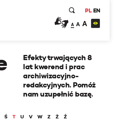
PL
EN
A
A
A
e
Efekty trwających 8
lat kwerend i prac
archiwizacyjno-
redakcyjnych. Pomóż
nam uzupełnić bazę.
Ś
T
U
V
W
Z
Ż
Ź