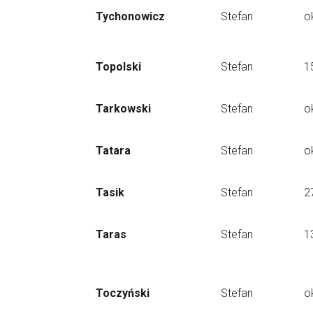
Tychonowicz
Stefan
o
Topolski
Stefan
1
Tarkowski
Stefan
o
Tatara
Stefan
o
Tasik
Stefan
2
Taras
Stefan
1
Toczyński
Stefan
o