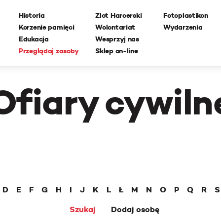
Historia
Zlot Harcerski
Fotoplastikon
Korzenie pamięci
Wolontariat
Wydarzenia
Edukacja
Wesprzyj nas
Przeglądaj zasoby
Sklep on-line
Ofiary cywiln
D
E
F
G
H
I
J
K
L
Ł
M
N
O
P
Q
R
S
Szukaj
Dodaj osobę