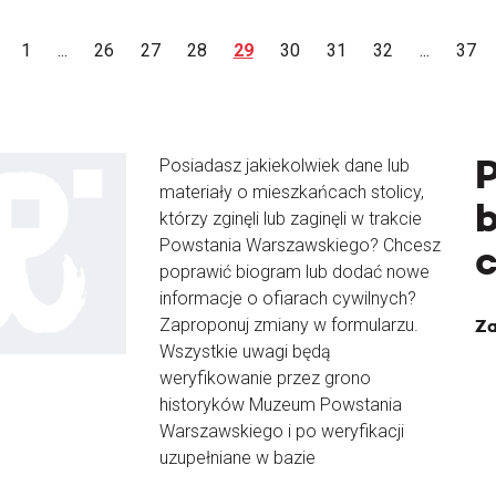
1
...
26
27
28
29
30
31
32
...
37
Posiadasz jakiekolwiek dane lub
materiały o mieszkańcach stolicy,
b
którzy zginęli lub zaginęli w trakcie
Powstania Warszawskiego? Chcesz
poprawić biogram lub dodać nowe
informacje o ofiarach cywilnych?
Zaproponuj zmiany w formularzu.
Za
Wszystkie uwagi będą
weryfikowanie przez grono
historyków Muzeum Powstania
Warszawskiego i po weryfikacji
uzupełniane w bazie