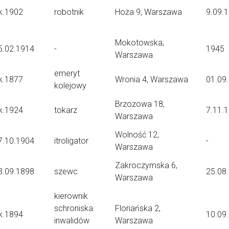
k.1902
robotnik
Hoża 9, Warszawa
9.09.
Mokotowska,
5.02.1914
-
1945
Warszawa
emeryt
k.1877
Wronia 4, Warszawa
01.09
kolejowy
Brzozowa 18,
k.1924
tokarz
7.11.
Warszawa
Wolność 12,
7.10.1904
itroligator
-
Warszawa
Zakroczymska 6,
3.09.1898
szewc
25.08
Warszawa
kierownik
schroniska
Floriańska 2,
k.1894
10.09
inwalidów
Warszawa