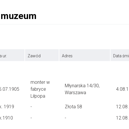
a ur.
Zawód
Adres
Data śmi
monter w
Młynarska 14/30,
5.07.1905
fabryce
4.08.
Warszawa
Lilpopa
k. 1919
-
Złota 58
12.08
k.1910
-
-
12.08