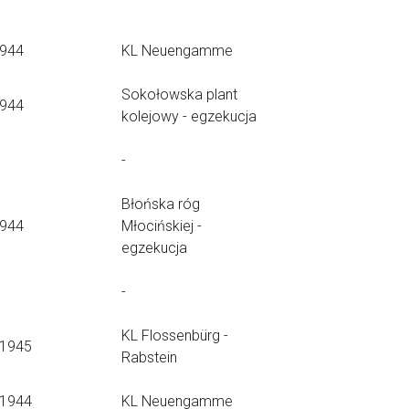
1944
KL Neuengamme
Sokołowska plant
1944
kolejowy - egzekucja
-
Błońska róg
1944
Młocińskiej -
egzekucja
-
KL Flossenbürg -
.1945
Rabstein
.1944
KL Neuengamme