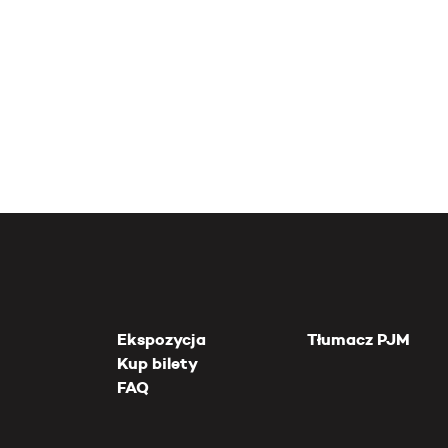
Ekspozycja
Tłumacz PJM
Kup bilety
FAQ