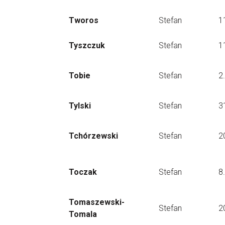
Tworos
Stefan
1
Tyszczuk
Stefan
1
Tobie
Stefan
2
Tylski
Stefan
3
Tchórzewski
Stefan
2
Toczak
Stefan
8
Tomaszewski-
Stefan
2
Tomala