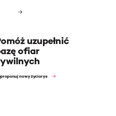
Pomóż uzupełnić
azę ofiar
cywilnych
proponuj nowy życiorys