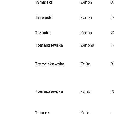
Tymiński
Zenon
3
Tarwacki
Zenon
1
Trzaska
Zenon
2
Tomaszewska
Zenona
1
Trzeciakowska
Zofia
9
Tomaszewska
Zofia
2
Talarek
Zofia
-