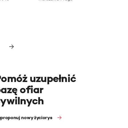
Pomóż uzupełnić
azę ofiar
cywilnych
proponuj nowy życiorys