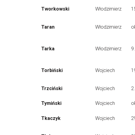
Tworkowski
Włodzimierz
1
Taran
Włodzimierz
o
Tarka
Włodzimierz
9
Torbiński
Wojciech
1
Trzciński
Wojciech
2
Tymiński
Wojciech
o
Tkaczyk
Wojciech
2