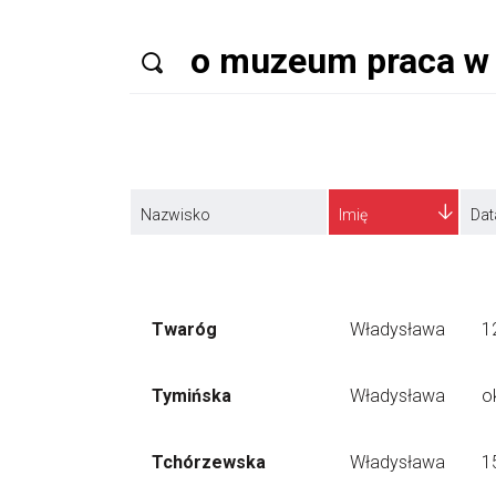
Nazwisko
Imię
Dat
Twaróg
Władysława
1
Tymińska
Władysława
o
Tchórzewska
Władysława
1