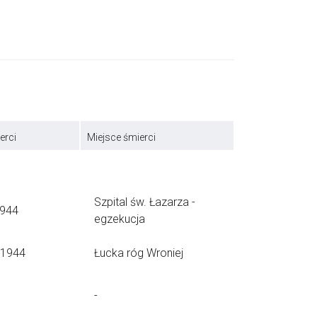
erci
Miejsce śmierci
Szpital św. Łazarza -
1944
egzekucja
.1944
Łucka róg Wroniej
-