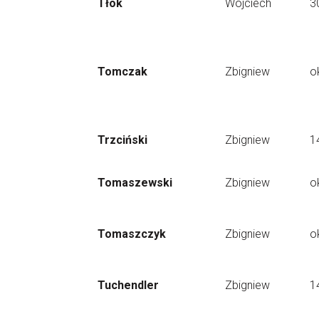
Tłok
Wojciech
3
Tomczak
Zbigniew
o
Trzciński
Zbigniew
1
Tomaszewski
Zbigniew
o
Tomaszczyk
Zbigniew
o
Tuchendler
Zbigniew
1