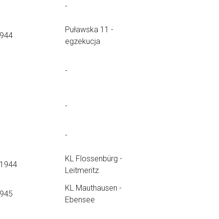
-
Puławska 11 -
1944
egzekucja
-
-
-
KL Flossenbürg -
.1944
Leitmeritz
KL Mauthausen -
1945
Ebensee