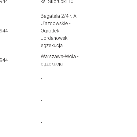
1944
ks. Skorupki 10
Bagatela 2/4 r. Al.
Ujazdowskie -
1944
Ogródek
Jordanowski -
egzekucja
Warszawa-Wola -
1944
egzekucja
-
-
-