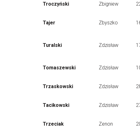
Troczyński
Zbigniew
2
Tajer
Zbyszko
1
Turalski
Zdzisław
1
Tomaszewski
Zdzisław
1
Trzaskowski
Zdzisław
2
Tacikowski
Zdzisław
2
Trzeciak
Zenon
2