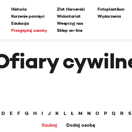
Historia
Zlot Harcerski
Fotoplastikon
Korzenie pamięci
Wolontariat
Wydarzenia
Edukacja
Wesprzyj nas
Przeglądaj zasoby
Sklep on-line
Ofiary cywiln
D
E
F
G
H
I
J
K
L
Ł
M
N
O
P
Q
R
S
Szukaj
Dodaj osobę