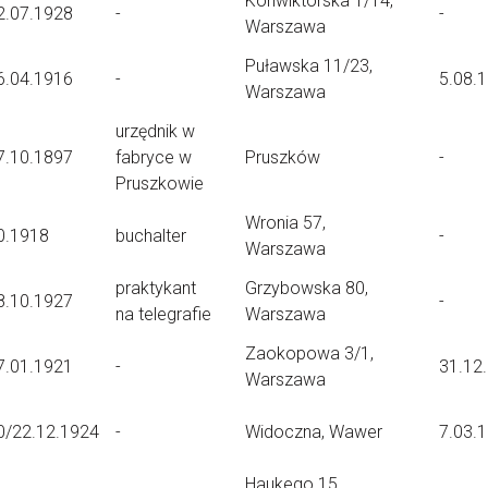
Konwiktorska 1/14,
2.07.1928
-
-
Warszawa
Puławska 11/23,
6.04.1916
-
5.08.
Warszawa
urzędnik w
7.10.1897
fabryce w
Pruszków
-
Pruszkowie
Wronia 57,
0.1918
buchalter
-
Warszawa
praktykant
Grzybowska 80,
8.10.1927
-
na telegrafie
Warszawa
Zaokopowa 3/1,
7.01.1921
-
31.12
Warszawa
0/22.12.1924
-
Widoczna, Wawer
7.03.
Haukego 15,