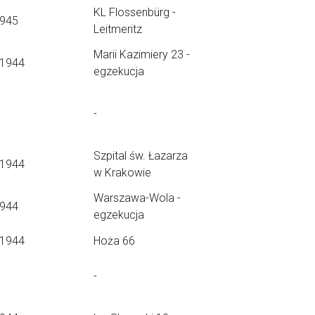
KL Flossenbürg -
1945
Leitmeritz
Marii Kazimiery 23 -
.1944
egzekucja
-
Szpital św. Łazarza
.1944
w Krakowie
Warszawa-Wola -
1944
egzekucja
.1944
Hoża 66
-