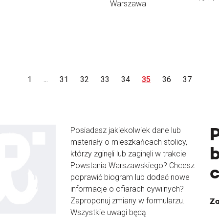
Warszawa
1
...
31
32
33
34
35
36
37
Posiadasz jakiekolwiek dane lub
materiały o mieszkańcach stolicy,
b
którzy zginęli lub zaginęli w trakcie
Powstania Warszawskiego? Chcesz
poprawić biogram lub dodać nowe
informacje o ofiarach cywilnych?
Zaproponuj zmiany w formularzu.
Za
Wszystkie uwagi będą