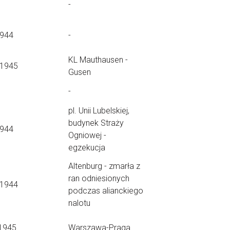
-
1944
-
KL Mauthausen -
.1945
Gusen
-
pl. Unii Lubelskiej,
budynek Straży
1944
Ogniowej -
egzekucja
Altenburg - zmarła z
ran odniesionych
.1944
podczas alianckiego
nalotu
1945
Warszawa-Praga