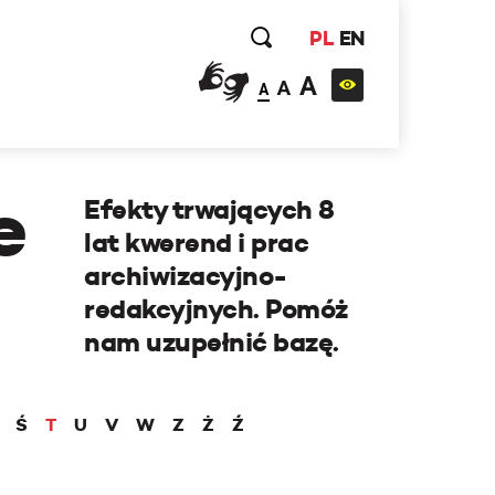
PL
EN
A
A
A
e
Efekty trwających 8
lat kwerend i prac
archiwizacyjno-
redakcyjnych. Pomóż
nam uzupełnić bazę.
Ś
T
U
V
W
Z
Ż
Ź