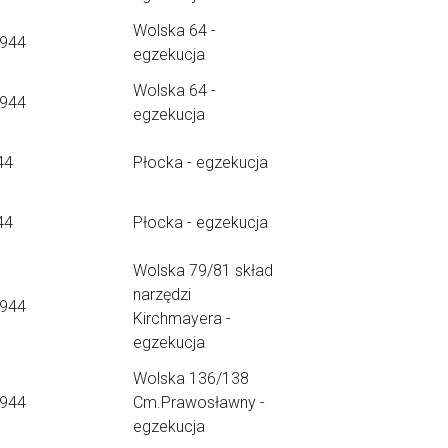
Wolska 64 -
1944
egzekucja
Wolska 64 -
1944
egzekucja
44
Płocka - egzekucja
44
Płocka - egzekucja
Wolska 79/81 skład
narzędzi
1944
Kirchmayera -
egzekucja
Wolska 136/138
1944
Cm.Prawosławny -
egzekucja