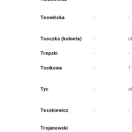
Teowińska
-
-
Tooczko (kobieta)
-
o
Trepski
-
-
Tocikowa
-
1
Tyc
-
o
Teszkiewicz
-
-
Trojanowski
-
-