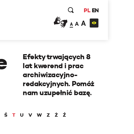
PL
EN
A
A
A
e
Efekty trwających 8
lat kwerend i prac
archiwizacyjno-
redakcyjnych. Pomóż
nam uzupełnić bazę.
Ś
T
U
V
W
Z
Ż
Ź