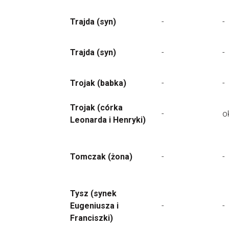
Trajda (syn)
-
-
Trajda (syn)
-
-
Trojak (babka)
-
-
Trojak (córka
-
o
Leonarda i Henryki)
Tomczak (żona)
-
-
Tysz (synek
Eugeniusza i
-
-
Franciszki)