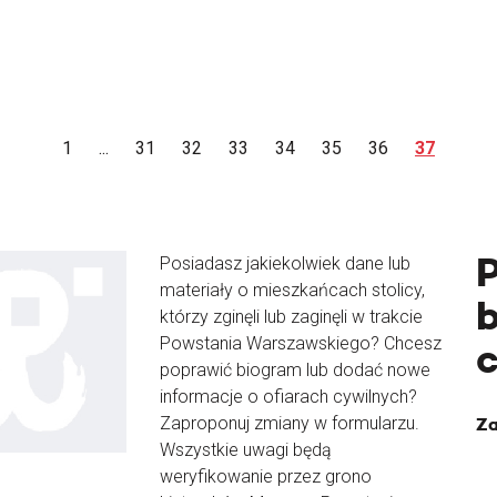
1
...
31
32
33
34
35
36
37
Posiadasz jakiekolwiek dane lub
materiały o mieszkańcach stolicy,
b
którzy zginęli lub zaginęli w trakcie
Powstania Warszawskiego? Chcesz
poprawić biogram lub dodać nowe
informacje o ofiarach cywilnych?
Zaproponuj zmiany w formularzu.
Za
Wszystkie uwagi będą
weryfikowanie przez grono