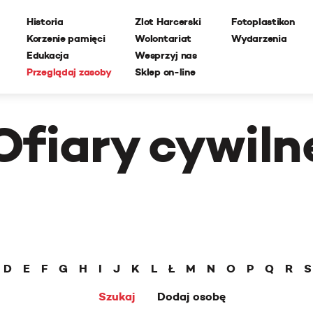
Historia
Zlot Harcerski
Fotoplastikon
Korzenie pamięci
Wolontariat
Wydarzenia
Edukacja
Wesprzyj nas
Przeglądaj zasoby
Sklep on-line
Ofiary cywiln
D
E
F
G
H
I
J
K
L
Ł
M
N
O
P
Q
R
S
Szukaj
Dodaj osobę