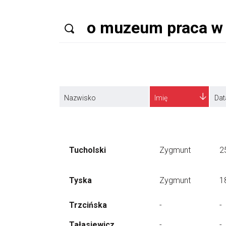
Nazwisko
Imię
Dat
Tucholski
Zygmunt
2
Tyska
Zygmunt
1
Trzcińska
-
-
Tałasiewicz
-
-