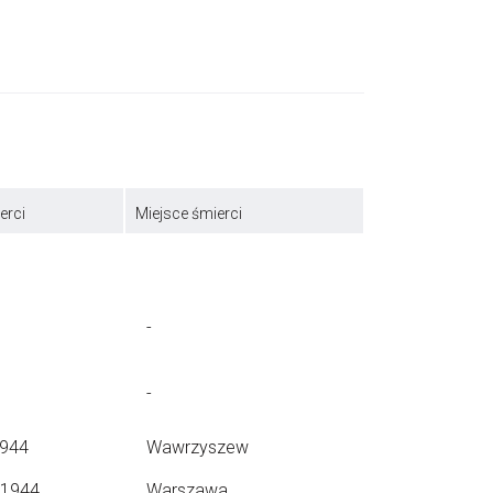
erci
Miejsce śmierci
-
-
1944
Wawrzyszew
.1944
Warszawa