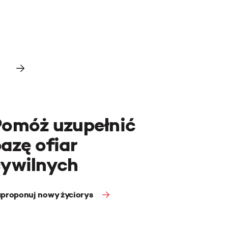
Pomóż uzupełnić
azę ofiar
cywilnych
proponuj nowy życiorys