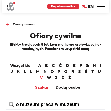
PL
EN
Kup bilety on-line
Zasoby muzeum
Ofiary cywilne
Efekty trwających 8 lat kwerend i prac archiwizacyjno-
redakcyjnych. Pomóż nam uzupełnić bazę.
Wszystkie
A
B
C
Ć
D
E
F
G
H
I
J
K
L
Ł
M
N
O
P
Q
R
S
Ś
T
U
V
W
Z
Ż
Ź
Szukaj
Dodaj osobę