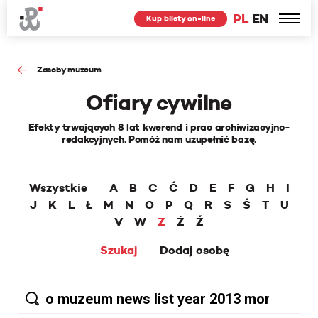
PL
EN
Kup bilety on-line
Zasoby muzeum
Ofiary cywilne
Efekty trwających 8 lat kwerend i prac archiwizacyjno-
redakcyjnych. Pomóż nam uzupełnić bazę.
Wszystkie
A
B
C
Ć
D
E
F
G
H
I
J
K
L
Ł
M
N
O
P
Q
R
S
Ś
T
U
V
W
Z
Ż
Ź
Szukaj
Dodaj osobę