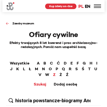
PL
EN
Kup bilety on-line
Zasoby muzeum
Ofiary cywilne
Efekty trwających 8 lat kwerend i prac archiwizacyjno-
redakcyjnych. Pomóż nam uzupełnić bazę.
Wszystkie
A
B
C
Ć
D
E
F
G
H
I
J
K
L
Ł
M
N
O
P
Q
R
S
Ś
T
U
V
W
Z
Ż
Ź
Szukaj
Dodaj osobę