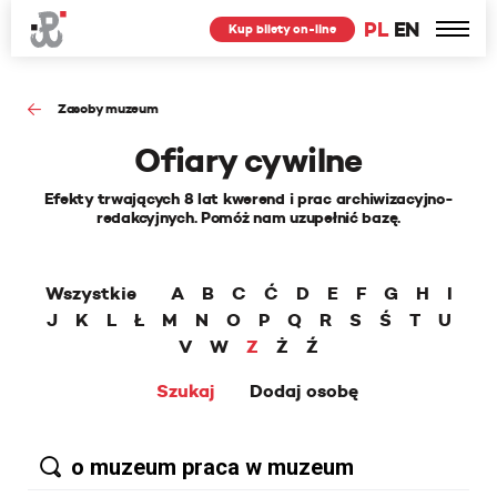
PL
EN
Kup bilety on-line
Zasoby muzeum
Ofiary cywilne
Efekty trwających 8 lat kwerend i prac archiwizacyjno-
redakcyjnych. Pomóż nam uzupełnić bazę.
Wszystkie
A
B
C
Ć
D
E
F
G
H
I
J
K
L
Ł
M
N
O
P
Q
R
S
Ś
T
U
V
W
Z
Ż
Ź
Szukaj
Dodaj osobę