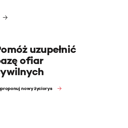
Pomóż uzupełnić
azę ofiar
cywilnych
proponuj nowy życiorys