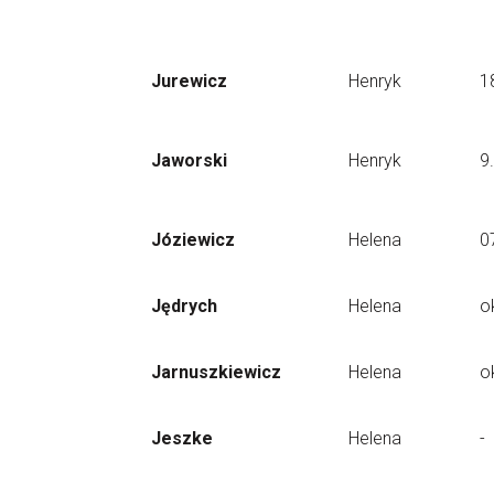
Jurewicz
Henryk
1
Jaworski
Henryk
9
Józiewicz
Helena
0
Jędrych
Helena
o
Jarnuszkiewicz
Helena
o
Jeszke
Helena
-