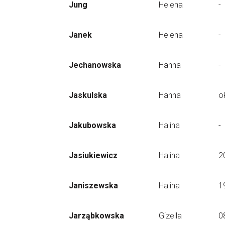
Jung
Helena
-
Janek
Helena
-
Jechanowska
Hanna
-
Jaskulska
Hanna
o
Jakubowska
Halina
-
Jasiukiewicz
Halina
2
Janiszewska
Halina
1
Jarząbkowska
Gizella
0