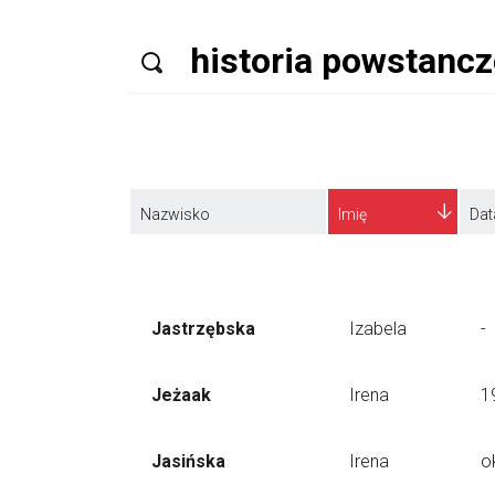
Nazwisko
Imię
Dat
Jastrzębska
Izabela
-
Jeżaak
Irena
1
Jasińska
Irena
o