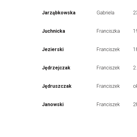
Jarząbkowska
Gabriela
2
Juchnicka
Franciszka
1
Jezierski
Franciszek
1
Jędrzejczak
Franciszek
2
Jędruszczak
Franciszek
o
Janowski
Franciszek
2