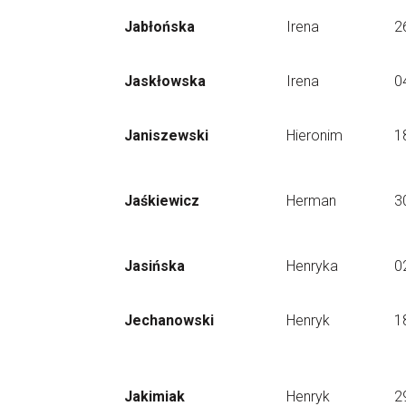
Jabłońska
Irena
2
Jaskłowska
Irena
0
Janiszewski
Hieronim
1
Jaśkiewicz
Herman
3
Jasińska
Henryka
0
Jechanowski
Henryk
1
Jakimiak
Henryk
2