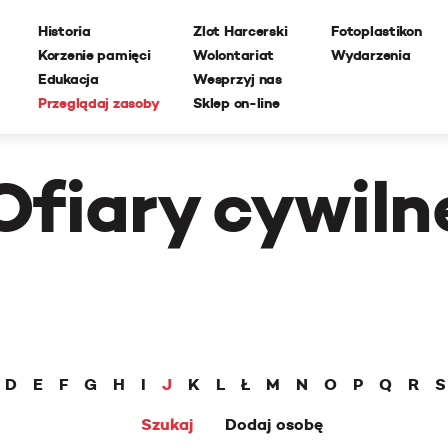
Historia
Zlot Harcerski
Fotoplastikon
Korzenie pamięci
Wolontariat
Wydarzenia
Edukacja
Wesprzyj nas
Przeglądaj zasoby
Sklep on-line
Ofiary cywiln
D
E
F
G
H
I
J
K
L
Ł
M
N
O
P
Q
R
S
Szukaj
Dodaj osobę