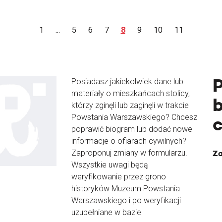
1
...
5
6
7
8
9
10
11
Posiadasz jakiekolwiek dane lub
materiały o mieszkańcach stolicy,
b
którzy zginęli lub zaginęli w trakcie
Powstania Warszawskiego? Chcesz
poprawić biogram lub dodać nowe
informacje o ofiarach cywilnych?
Zaproponuj zmiany w formularzu.
Za
Wszystkie uwagi będą
weryfikowanie przez grono
historyków Muzeum Powstania
Warszawskiego i po weryfikacji
uzupełniane w bazie