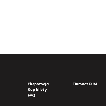
Ekspozycja
Tłumacz PJM
Kup bilety
FAQ