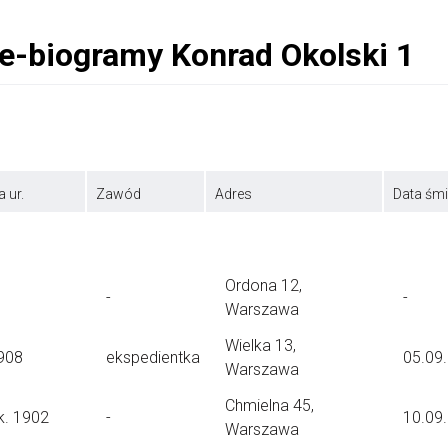
a ur.
Zawód
Adres
Data śmi
Ordona 12,
-
-
Warszawa
Wielka 13,
908
ekspedientka
05.09
Warszawa
Chmielna 45,
k. 1902
-
10.09
Warszawa