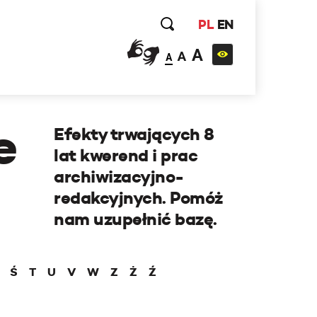
PL
EN
A
A
A
e
Efekty trwających 8
lat kwerend i prac
archiwizacyjno-
redakcyjnych. Pomóż
nam uzupełnić bazę.
Ś
T
U
V
W
Z
Ż
Ź