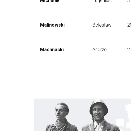
Michalak
Eugeniusz
3
Malinowski
Bolesław
2
Machnacki
Andrzej
2