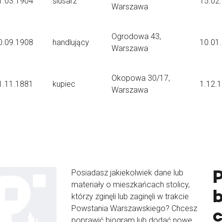
1.03.1904
ślusarz
15.02
Warszawa
Ogrodowa 43,
0.09.1908
handlujący
10.01
Warszawa
Okopowa 30/17,
1.11.1881
kupiec
1.12.
Warszawa
Posiadasz jakiekolwiek dane lub
materiały o mieszkańcach stolicy,
b
którzy zginęli lub zaginęli w trakcie
Powstania Warszawskiego? Chcesz
poprawić biogram lub dodać nowe