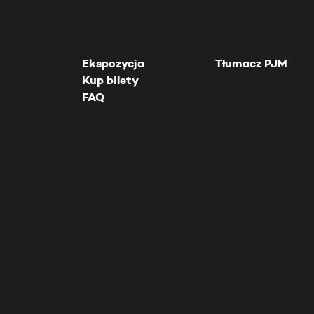
Ekspozycja
Tłumacz PJM
Kup bilety
FAQ