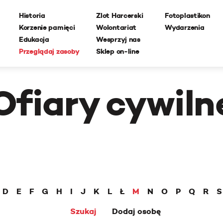
Historia
Zlot Harcerski
Fotoplastikon
Korzenie pamięci
Wolontariat
Wydarzenia
Edukacja
Wesprzyj nas
Przeglądaj zasoby
Sklep on-line
Ofiary cywiln
D
E
F
G
H
I
J
K
L
Ł
M
N
O
P
Q
R
S
Szukaj
Dodaj osobę