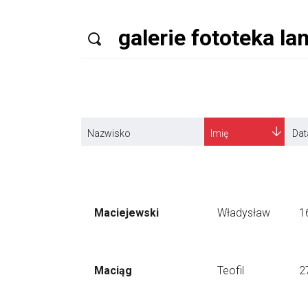
Nazwisko
Imię
Dat
Maciejewski
Władysław
1
Maciąg
Teofil
2