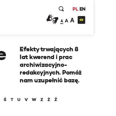
PL
EN
A
A
A
e
Efekty trwających 8
lat kwerend i prac
archiwizacyjno-
redakcyjnych. Pomóż
nam uzupełnić bazę.
Ś
T
U
V
W
Z
Ż
Ź