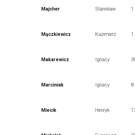
Majcher
Stanisław
1
Mączkiewicz
Kazimierz
1
Makarewicz
Ignacy
3
Marciniak
Ignacy
8
Miecik
Henryk
1