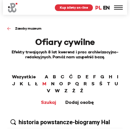
PL
EN
Kup bilety on-line
Zasoby muzeum
Ofiary cywilne
Efekty trwających 8 lat kwerend i prac archiwizacyjno-
redakcyjnych. Pomóż nam uzupełnić bazę.
Wszystkie
A
B
C
Ć
D
E
F
G
H
I
J
K
L
Ł
M
N
O
P
Q
R
S
Ś
T
U
V
W
Z
Ż
Ź
Szukaj
Dodaj osobę