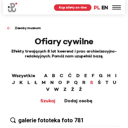
PL
EN
Kup bilety on-line
Zasoby muzeum
Ofiary cywilne
Efekty trwających 8 lat kwerend i prac archiwizacyjno-
redakcyjnych. Pomóż nam uzupełnić bazę.
Wszystkie
A
B
C
Ć
D
E
F
G
H
I
J
K
L
Ł
M
N
O
P
Q
R
S
Ś
T
U
V
W
Z
Ż
Ź
Szukaj
Dodaj osobę