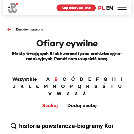
PL
EN
Kup bilety on-line
Zasoby muzeum
Ofiary cywilne
Efekty trwających 8 lat kwerend i prac archiwizacyjno-
redakcyjnych. Pomóż nam uzupełnić bazę.
Wszystkie
A
B
C
Ć
D
E
F
G
H
I
J
K
L
Ł
M
N
O
P
Q
R
S
Ś
T
U
V
W
Z
Ż
Ź
Szukaj
Dodaj osobę