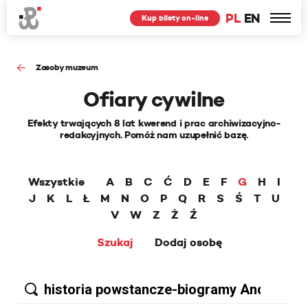
PL
EN
Kup bilety on-line
Zasoby muzeum
Ofiary cywilne
Efekty trwających 8 lat kwerend i prac archiwizacyjno-
redakcyjnych. Pomóż nam uzupełnić bazę.
Wszystkie
A
B
C
Ć
D
E
F
G
H
I
J
K
L
Ł
M
N
O
P
Q
R
S
Ś
T
U
V
W
Z
Ż
Ź
Szukaj
Dodaj osobę