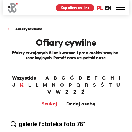
PL
EN
Kup bilety on-line
Zasoby muzeum
Ofiary cywilne
Efekty trwających 8 lat kwerend i prac archiwizacyjno-
redakcyjnych. Pomóż nam uzupełnić bazę.
Wszystkie
A
B
C
Ć
D
E
F
G
H
I
J
K
L
Ł
M
N
O
P
Q
R
S
Ś
T
U
V
W
Z
Ż
Ź
Szukaj
Dodaj osobę