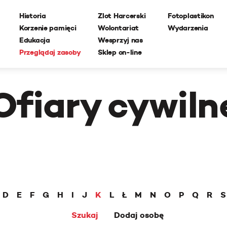
Historia
Zlot Harcerski
Fotoplastikon
Korzenie pamięci
Wolontariat
Wydarzenia
Edukacja
Wesprzyj nas
Przeglądaj zasoby
Sklep on-line
Ofiary cywiln
D
E
F
G
H
I
J
K
L
Ł
M
N
O
P
Q
R
S
Szukaj
Dodaj osobę