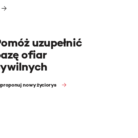
Pomóż uzupełnić
azę ofiar
cywilnych
proponuj nowy życiorys