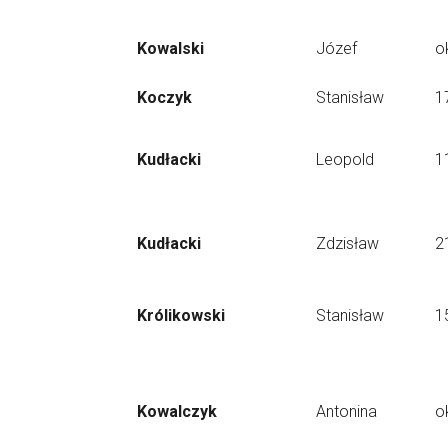
Kowalski
Józef
o
Koczyk
Stanisław
1
Kudłacki
Leopold
1
Kudłacki
Zdzisław
2
Królikowski
Stanisław
1
Kowalczyk
Antonina
o