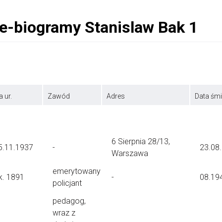
a ur.
Zawód
Adres
Data śmi
6 Sierpnia 28/13,
5.11.1937
-
23.08
Warszawa
emerytowany
k. 1891
-
08.19
policjant
pedagog,
wraz z