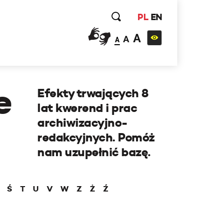
PL
EN
A
A
A
e
Efekty trwających 8
lat kwerend i prac
archiwizacyjno-
redakcyjnych. Pomóż
nam uzupełnić bazę.
Ś
T
U
V
W
Z
Ż
Ź