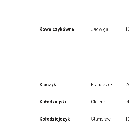
Kowalczykówna
Jadwiga
1
Kluczyk
Franciszek
2
Kołodziejski
Olgierd
o
Kołodziejczyk
Stanisław
1