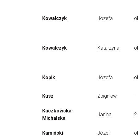
Kowalczyk
Józefa
o
Kowalczyk
Katarzyna
o
Kopik
Józefa
o
Kusz
Zbigniew
-
Kaczkowska-
Janina
2
Michalska
Kamiński
Józef
o