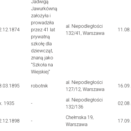
Jadwigą
Jawurkówną
założyła i
prowadziła
al. Niepodległości
2.12.1874
przez 41 lat
11.08
132/41, Warszawa
prywatną
szkołę dla
dziewcząt,
znaną jako
"Szkoła na
Wiejskiej"
al. Niepodległości
8.03.1895
robotnik
16.09
127/12, Warszawa
al. Niepodległości
k. 1935
-
02.08
132/136
Chełmska 19,
2.12.1898
-
17.09
Warszawa