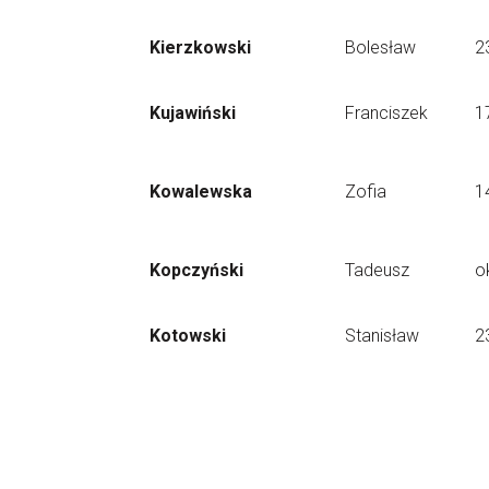
Kierzkowski
Bolesław
2
Kujawiński
Franciszek
1
Kowalewska
Zofia
1
Kopczyński
Tadeusz
o
Kotowski
Stanisław
2