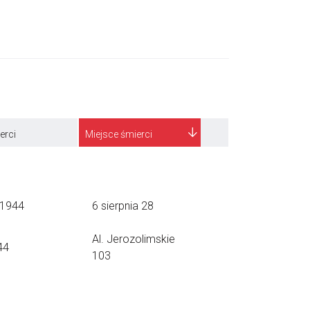
erci
Miejsce śmierci
.1944
6 sierpnia 28
Al. Jerozolimskie
44
103