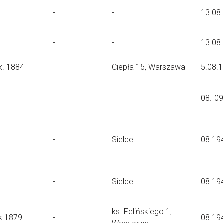
-
-
13.08
-
-
13.08
k. 1884
-
Ciepła 15, Warszawa
5.08.
-
-
08.-0
-
Sielce
08.19
-
Sielce
08.19
ks. Felińskiego 1,
k.1879
-
08.19