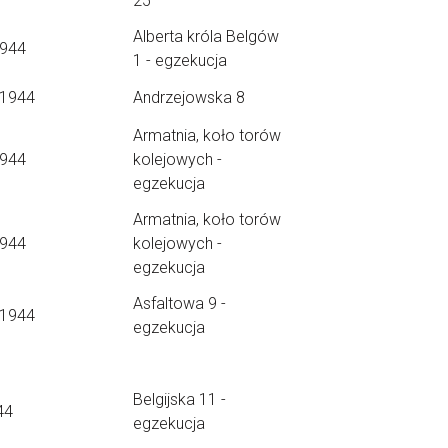
25
Alberta króla Belgów
1944
1 - egzekucja
.1944
Andrzejowska 8
Armatnia, koło torów
1944
kolejowych -
egzekucja
Armatnia, koło torów
1944
kolejowych -
egzekucja
Asfaltowa 9 -
.1944
egzekucja
Belgijska 11 -
44
egzekucja