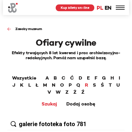
PL
EN
Kup bilety on-line
Zasoby muzeum
Ofiary cywilne
Efekty trwających 8 lat kwerend i prac archiwizacyjno-
redakcyjnych. Pomóż nam uzupełnić bazę.
Wszystkie
A
B
C
Ć
D
E
F
G
H
I
J
K
L
Ł
M
N
O
P
Q
R
S
Ś
T
U
V
W
Z
Ż
Ź
Szukaj
Dodaj osobę