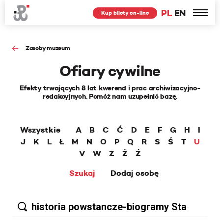
PL
EN
Kup bilety on-line
Zasoby muzeum
Ofiary cywilne
Efekty trwających 8 lat kwerend i prac archiwizacyjno-
redakcyjnych. Pomóż nam uzupełnić bazę.
Wszystkie
A
B
C
Ć
D
E
F
G
H
I
J
K
L
Ł
M
N
O
P
Q
R
S
Ś
T
U
V
W
Z
Ż
Ź
Szukaj
Dodaj osobę