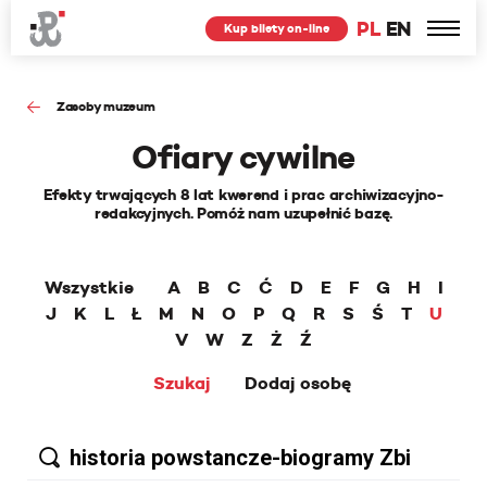
PL
EN
Kup bilety on-line
Zasoby muzeum
Ofiary cywilne
Efekty trwających 8 lat kwerend i prac archiwizacyjno-
redakcyjnych. Pomóż nam uzupełnić bazę.
Wszystkie
A
B
C
Ć
D
E
F
G
H
I
J
K
L
Ł
M
N
O
P
Q
R
S
Ś
T
U
V
W
Z
Ż
Ź
Szukaj
Dodaj osobę