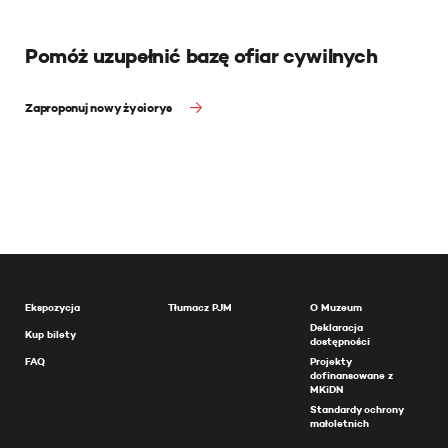
Pomóż uzupełnić bazę ofiar cywilnych
Zaproponuj nowy życiorys
Ekspozycja
Tłumacz PJM
O Muzeum
Deklaracja
Kup bilety
dostępności
FAQ
Projekty
dofinansowane z
MKiDN
Standardy ochrony
małoletnich