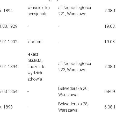
właścicielka
al. Niepodległości
k. 1894
7.08.
pensjonatu
221, Warszawa
4.08.1929
-
-
19.08
2.01.1902
laborant
-
19.08
lekarz-
okulista,
al. Niepodległości
7.01.1894
naczelnik
7.08.
223, Warszawa
wydziału
zdrowia
Belwederska 20,
5.03.1864
-
08-09
Warszawa
Belwederska 28,
k. 1898
-
6.08.
Warszawa