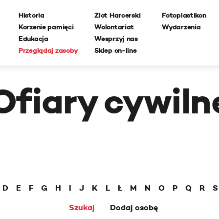
Historia
Zlot Harcerski
Fotoplastikon
Korzenie pamięci
Wolontariat
Wydarzenia
Edukacja
Wesprzyj nas
Przeglądaj zasoby
Sklep on-line
Ofiary cywiln
D
E
F
G
H
I
J
K
L
Ł
M
N
O
P
Q
R
S
Szukaj
Dodaj osobę