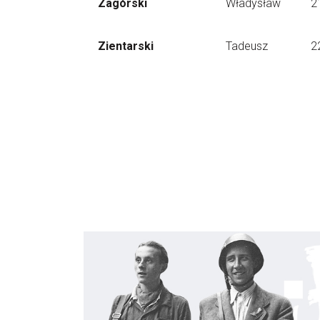
Zagórski
Władysław
2
Zientarski
Tadeusz
2