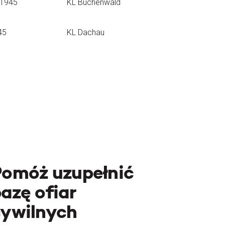
.1945
KL Buchenwald
45
KL Dachau
Pomóż uzupełnić
azę ofiar
cywilnych