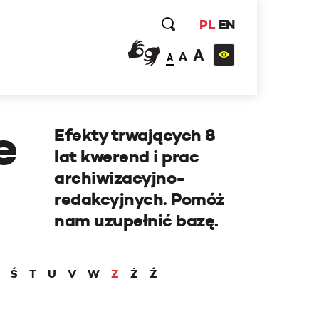
PL
EN
A
A
A
e
Efekty trwających 8
lat kwerend i prac
archiwizacyjno-
redakcyjnych. Pomóż
nam uzupełnić bazę.
Ś
T
U
V
W
Z
Ż
Ź