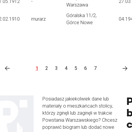
1.05.1912
-
27.03
Warszawa
Góralska 11/2,
2.02.1910
murarz
04.19
Górce Nowe
1
2
3
4
5
6
7
Posiadasz jakiekolwiek dane lub
materiały o mieszkańcach stolicy,
b
którzy zginęli lub zaginęli w trakcie
Powstania Warszawskiego? Chcesz
poprawić biogram lub dodać nowe