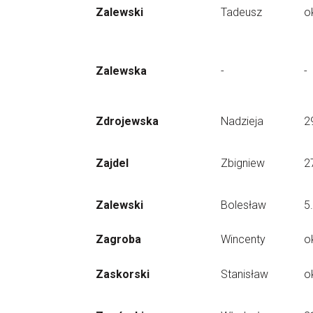
Zalewski
Tadeusz
o
Zalewska
-
-
Zdrojewska
Nadzieja
2
Zajdel
Zbigniew
2
Zalewski
Bolesław
5
Zagroba
Wincenty
o
Zaskorski
Stanisław
o