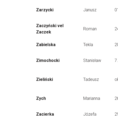
Zarzycki
Janusz
0
Zaczyński vel
Roman
2
Zaczek
Zabielska
Tekla
2
Zimochocki
Stanisław
7
Zieliński
Tadeusz
o
Zych
Marianna
2
Zacierka
Józefa
2