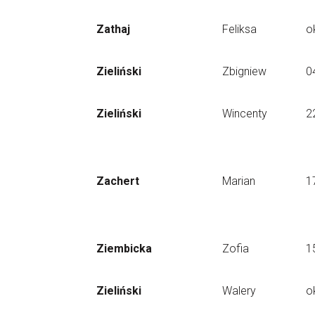
Zathaj
Feliksa
o
Zieliński
Zbigniew
0
Zieliński
Wincenty
2
Zachert
Marian
1
Ziembicka
Zofia
1
Zieliński
Walery
o