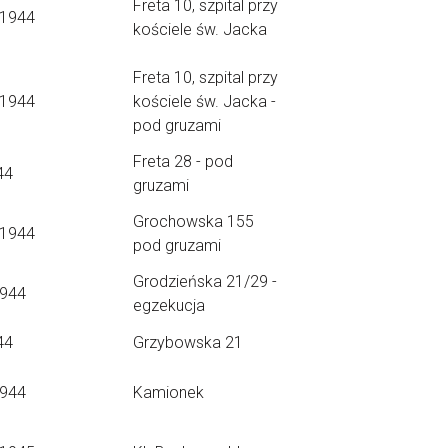
Freta 10, szpital przy
.1944
kościele św. Jacka
Freta 10, szpital przy
.1944
kościele św. Jacka -
pod gruzami
Freta 28 - pod
44
gruzami
Grochowska 155
.1944
pod gruzami
Grodzieńska 21/29 -
1944
egzekucja
44
Grzybowska 21
1944
Kamionek