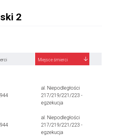
erci
Miejsce śmierci
al. Niepodległości
1944
217/219/221/223 -
egzekucja
al. Niepodległości
1944
217/219/221/223 -
egzekucja