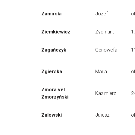
Zamirski
Józef
o
Ziemkiewicz
Zygmunt
1
Zagańczyk
Genowefa
1
Zgierska
Maria
o
Zmora vel
Kazimierz
2
Zmorzyński
Zalewski
Juliusz
o