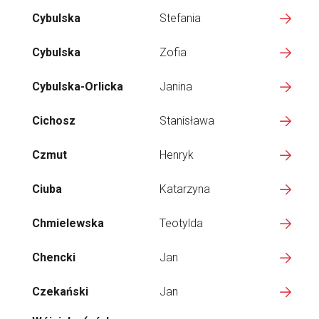
Cybulska
Stefania
Cybulska
Zofia
Cybulska-Orlicka
Janina
Cichosz
Stanisława
Czmut
Henryk
Ciuba
Katarzyna
Chmielewska
Teotylda
Chencki
Jan
Czekański
Jan