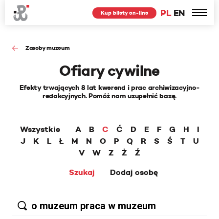
PL
EN
Kup bilety on-line
Zasoby muzeum
Ofiary cywilne
Efekty trwających 8 lat kwerend i prac archiwizacyjno-
redakcyjnych. Pomóż nam uzupełnić bazę.
Wszystkie
A
B
C
Ć
D
E
F
G
H
I
J
K
L
Ł
M
N
O
P
Q
R
S
Ś
T
U
V
W
Z
Ż
Ź
Szukaj
Dodaj osobę