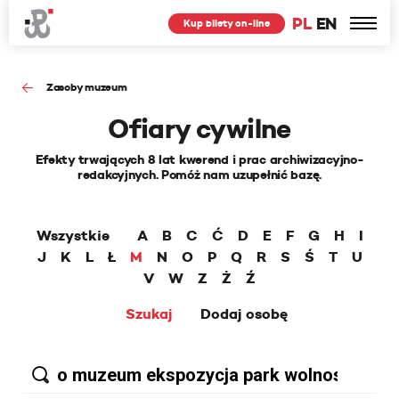
PL
EN
Kup bilety on-line
Zasoby muzeum
Ofiary cywilne
Efekty trwających 8 lat kwerend i prac archiwizacyjno-
redakcyjnych. Pomóż nam uzupełnić bazę.
Wszystkie
A
B
C
Ć
D
E
F
G
H
I
J
K
L
Ł
M
N
O
P
Q
R
S
Ś
T
U
V
W
Z
Ż
Ź
Szukaj
Dodaj osobę