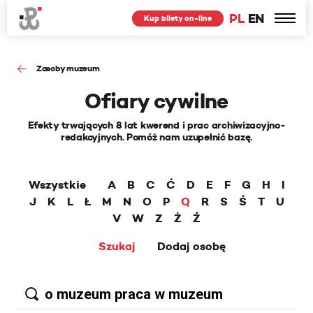
PL
EN
Kup bilety on-line
Zasoby muzeum
Ofiary cywilne
Efekty trwających 8 lat kwerend i prac archiwizacyjno-
redakcyjnych. Pomóż nam uzupełnić bazę.
Wszystkie
A
B
C
Ć
D
E
F
G
H
I
J
K
L
Ł
M
N
O
P
Q
R
S
Ś
T
U
V
W
Z
Ż
Ź
Szukaj
Dodaj osobę