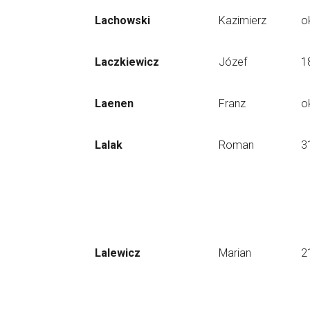
Lachowski
Kazimierz
o
Laczkiewicz
Józef
1
Laenen
Franz
o
Lalak
Roman
3
Lalewicz
Marian
2