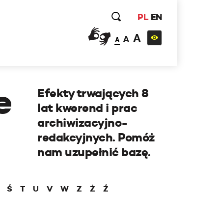
PL
EN
A
A
A
e
Efekty trwających 8
lat kwerend i prac
archiwizacyjno-
redakcyjnych. Pomóż
nam uzupełnić bazę.
Ś
T
U
V
W
Z
Ż
Ź