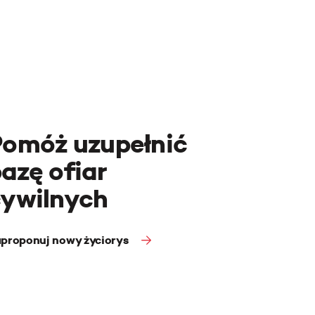
Pomóż uzupełnić
azę ofiar
cywilnych
proponuj nowy życiorys