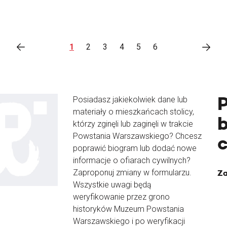
1
2
3
4
5
6
Posiadasz jakiekolwiek dane lub
materiały o mieszkańcach stolicy,
b
którzy zginęli lub zaginęli w trakcie
Powstania Warszawskiego? Chcesz
poprawić biogram lub dodać nowe
informacje o ofiarach cywilnych?
Zaproponuj zmiany w formularzu.
Za
Wszystkie uwagi będą
weryfikowanie przez grono
historyków Muzeum Powstania
Warszawskiego i po weryfikacji