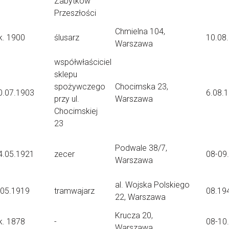
Zabytków
Przeszłości
Chmielna 104,
k. 1900
ślusarz
10.08
Warszawa
współwłaściciel
sklepu
spożywczego
Chocimska 23,
0.07.1903
6.08.
przy ul.
Warszawa
Chocimskiej
23
Podwale 38/7,
4.05.1921
zecer
08-09
Warszawa
al. Wojska Polskiego
.05.1919
tramwajarz
08.19
22, Warszawa
Krucza 20,
k. 1878
-
08-10
Warszawa