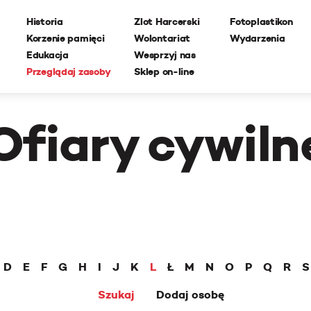
Historia
Zlot Harcerski
Fotoplastikon
Korzenie pamięci
Wolontariat
Wydarzenia
Edukacja
Wesprzyj nas
Przeglądaj zasoby
Sklep on-line
Ofiary cywiln
D
E
F
G
H
I
J
K
L
Ł
M
N
O
P
Q
R
S
Szukaj
Dodaj osobę