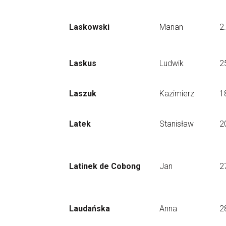
Laskowski
Marian
2
Laskus
Ludwik
2
Laszuk
Kazimierz
1
Latek
Stanisław
2
Latinek de Cobong
Jan
2
Laudańska
Anna
2