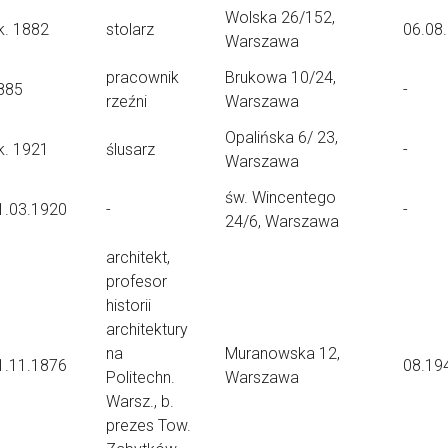
Wolska 26/152,
k. 1882
stolarz
06.08
Warszawa
pracownik
Brukowa 10/24,
885
-
rzeźni
Warszawa
Opalińska 6/ 23,
k. 1921
ślusarz
-
Warszawa
św. Wincentego
1.03.1920
-
-
24/6, Warszawa
architekt,
profesor
historii
architektury
na
Muranowska 12,
1.11.1876
08.19
Politechn.
Warszawa
Warsz., b.
prezes Tow.