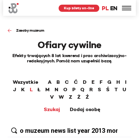
PL
EN
Kup bilety on-line
Zasoby muzeum
Ofiary cywilne
Efekty trwających 8 lat kwerend i prac archiwizacyjno-
redakcyjnych. Pomóż nam uzupełnić bazę.
Wszystkie
A
B
C
Ć
D
E
F
G
H
I
J
K
L
Ł
M
N
O
P
Q
R
S
Ś
T
U
V
W
Z
Ż
Ź
Szukaj
Dodaj osobę