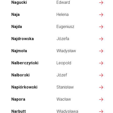
Nagucki
Edward
Naja
Helena
Najda
Eugeniusz
Najdrowska
Józefa
Najmoła
Władysław
Nalberczyński
Leopold
Nalborski
Józef
Napiórkowski
Stanisław
Napora
Wacław
Narbutt
Władysława