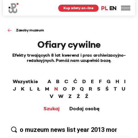
PL
EN
Kup bilety on-line
Zasoby muzeum
Ofiary cywilne
Efekty trwających 8 lat kwerend i prac archiwizacyjno-
redakcyjnych. Pomóż nam uzupełnić bazę.
Wszystkie
A
B
C
Ć
D
E
F
G
H
I
J
K
L
Ł
M
N
O
P
Q
R
S
Ś
T
U
V
W
Z
Ż
Ź
Szukaj
Dodaj osobę