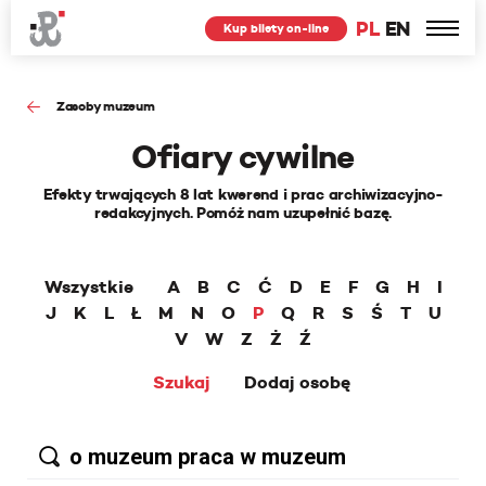
PL
EN
Kup bilety on-line
Zasoby muzeum
Ofiary cywilne
Efekty trwających 8 lat kwerend i prac archiwizacyjno-
redakcyjnych. Pomóż nam uzupełnić bazę.
Wszystkie
A
B
C
Ć
D
E
F
G
H
I
J
K
L
Ł
M
N
O
P
Q
R
S
Ś
T
U
V
W
Z
Ż
Ź
Szukaj
Dodaj osobę