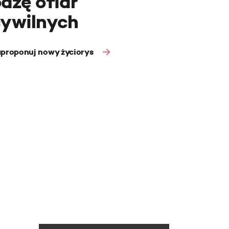
azę ofiar
cywilnych
proponuj nowy życiorys