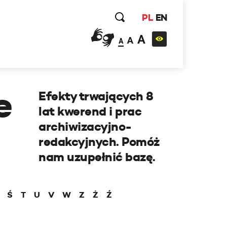
PL
EN
A
A
A
e
Efekty trwających 8
lat kwerend i prac
archiwizacyjno-
redakcyjnych. Pomóż
nam uzupełnić bazę.
Ś
T
U
V
W
Z
Ż
Ź