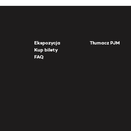
Ekspozycja
Tłumacz PJM
Kup bilety
FAQ