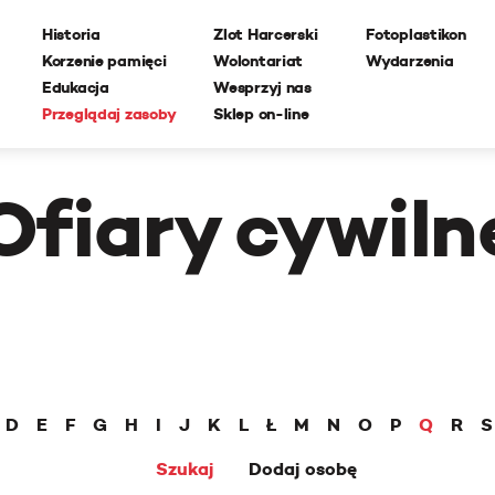
Historia
Zlot Harcerski
Fotoplastikon
Korzenie pamięci
Wolontariat
Wydarzenia
Edukacja
Wesprzyj nas
Przeglądaj zasoby
Sklep on-line
Ofiary cywiln
D
E
F
G
H
I
J
K
L
Ł
M
N
O
P
Q
R
S
Szukaj
Dodaj osobę