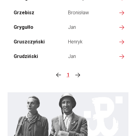
Grzebisz
Bronisław
Grygułło
Jan
Gruszczyński
Henryk
Grudziński
Jan
1