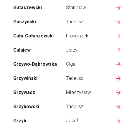
Gutaszewski
Stanisław
Guszyński
Tadeusz
Guła-Gołaszewski
Franciszek
Gulajew
Jerzy
Grzywo-Dąbrowska
Olga
Grzywiński
Tadeusz
Grzywacz
MIeczysław
Grzybowski
Tadeusz
Grzyb
Józef