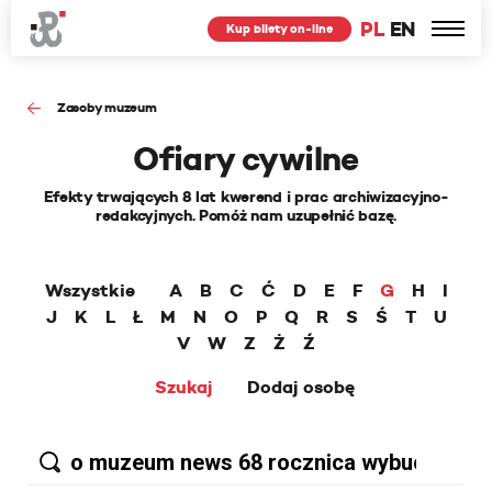
PL
EN
Kup bilety on-line
Zasoby muzeum
Ofiary cywilne
Efekty trwających 8 lat kwerend i prac archiwizacyjno-
redakcyjnych. Pomóż nam uzupełnić bazę.
Wszystkie
A
B
C
Ć
D
E
F
G
H
I
J
K
L
Ł
M
N
O
P
Q
R
S
Ś
T
U
V
W
Z
Ż
Ź
Szukaj
Dodaj osobę