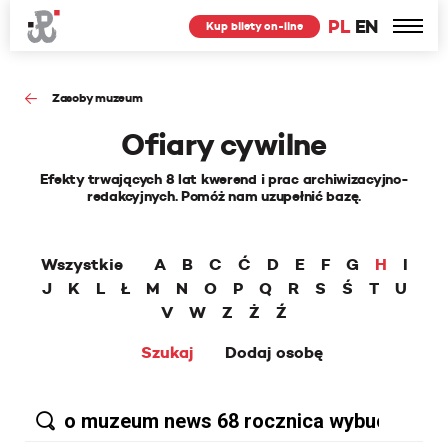
PL
EN
Kup bilety on-line
Zasoby muzeum
Ofiary cywilne
Efekty trwających 8 lat kwerend i prac archiwizacyjno-
redakcyjnych. Pomóż nam uzupełnić bazę.
Wszystkie
A
B
C
Ć
D
E
F
G
H
I
J
K
L
Ł
M
N
O
P
Q
R
S
Ś
T
U
V
W
Z
Ż
Ź
Szukaj
Dodaj osobę