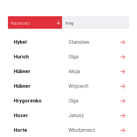
Nazwisko
Imię
Hybel
Stanisław
Hurich
Olga
Hübner
Alicja
Hübner
Wojciech
Hrygorenko
Olga
Hoser
Janusz
Horte
Włodzimierz