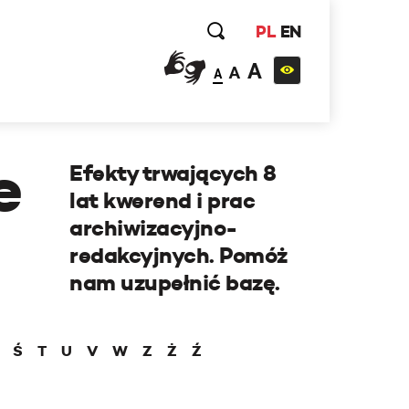
PL
EN
A
A
A
e
Efekty trwających 8
lat kwerend i prac
archiwizacyjno-
redakcyjnych. Pomóż
nam uzupełnić bazę.
Ś
T
U
V
W
Z
Ż
Ź