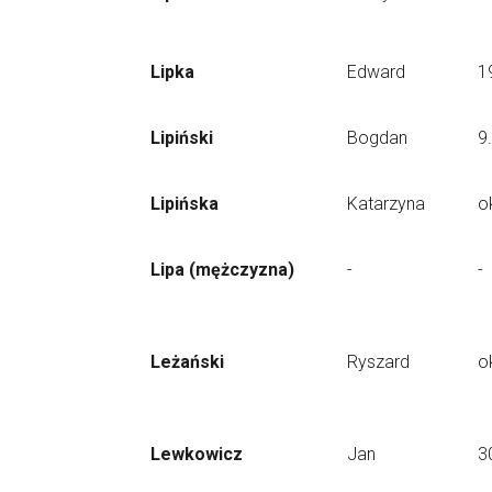
Lipka
Edward
1
Lipiński
Bogdan
9
Lipińska
Katarzyna
o
Lipa (mężczyzna)
-
-
Leżański
Ryszard
o
Lewkowicz
Jan
3