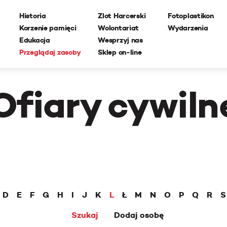
Historia
Zlot Harcerski
Fotoplastikon
Korzenie pamięci
Wolontariat
Wydarzenia
Edukacja
Wesprzyj nas
Przeglądaj zasoby
Sklep on-line
Ofiary cywiln
D
E
F
G
H
I
J
K
L
Ł
M
N
O
P
Q
R
S
Szukaj
Dodaj osobę