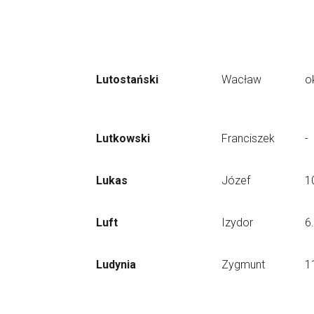
Lutostański
Wacław
o
Lutkowski
Franciszek
-
Lukas
Józef
1
Luft
Izydor
6
Ludynia
Zygmunt
1