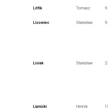
Litfik
Tomasz
9
Lisowiec
Stanisław
9
Lisiak
Stanisław
2
Lipnicki
Henryk
1