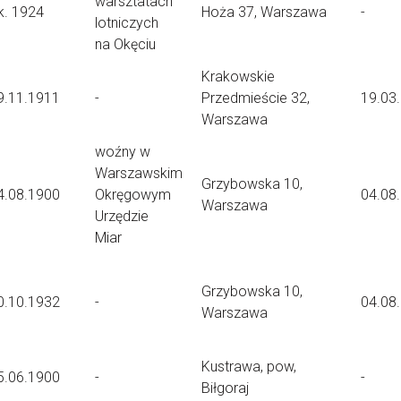
warsztatach
k. 1924
Hoża 37, Warszawa
-
lotniczych
na Okęciu
Krakowskie
9.11.1911
-
Przedmieście 32,
19.03
Warszawa
woźny w
Warszawskim
Grzybowska 10,
4.08.1900
Okręgowym
04.08
Warszawa
Urzędzie
Miar
Grzybowska 10,
0.10.1932
-
04.08
Warszawa
Kustrawa, pow,
5.06.1900
-
-
Biłgoraj