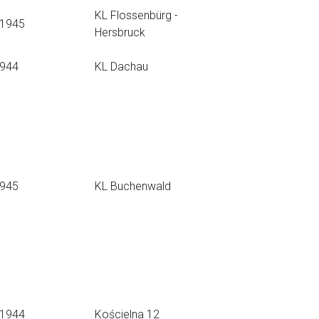
KL Flossenbürg -
.1945
Hersbruck
1944
KL Dachau
1945
KL Buchenwald
.1944
Kościelna 12