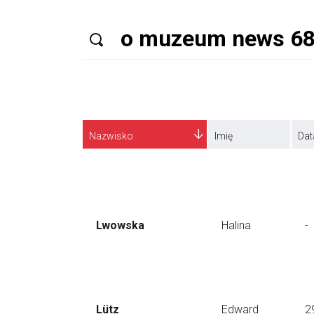
Nazwisko
Imię
Dat
Lwowska
Halina
-
Lütz
Edward
2