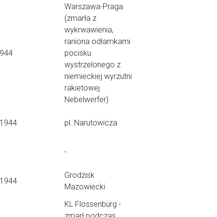
Warszawa-Praga
(zmarła z
wykrwawienia,
raniona odłamkami
1944
pocisku
wystrzelonego z
niemieckiej wyrzutni
rakietowej
Nebelwerfer)
.1944
pl. Narutowicza
-
Grodzisk
.1944
Mazowiecki
KL Flossenbürg -
zmarł podczas