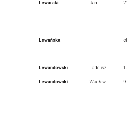
Lewarski
Jan
2
Lewańska
-
o
Lewandowski
Tadeusz
1
Lewandowski
Wacław
9