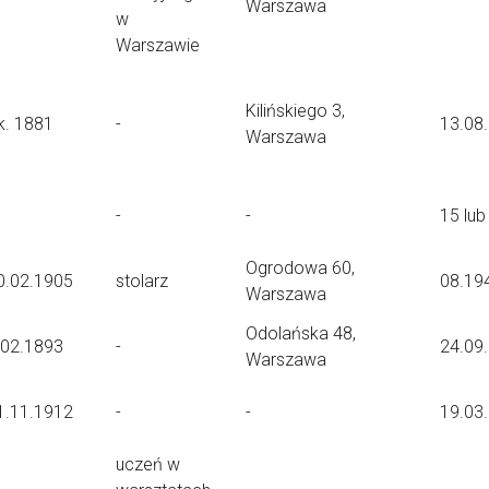
Warszawa
w
Warszawie
Kilińskiego 3,
k. 1881
-
13.08
Warszawa
-
-
15 lub
Ogrodowa 60,
0.02.1905
stolarz
08.19
Warszawa
Odolańska 48,
.02.1893
-
24.09
Warszawa
1.11.1912
-
-
19.03
uczeń w