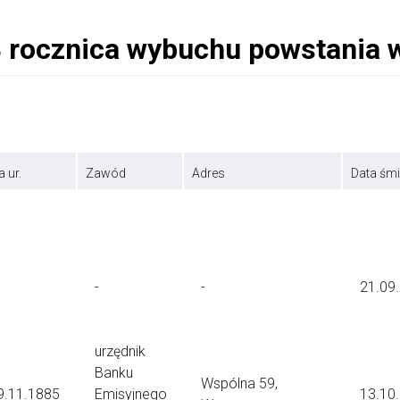
a ur.
Zawód
Adres
Data śmi
-
-
21.09
urzędnik
Banku
Wspólna 59,
9.11.1885
Emisyjnego
13.10