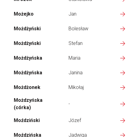
Możejko
Jan
Możdżyński
Bolesław
Możdżyński
Stefan
Możdżyńska
Maria
Możdżyńska
Janina
Możdżonek
Mikołaj
Możdzyńska
-
(córka)
Moździński
Józef
Moździńska
Jadwiga