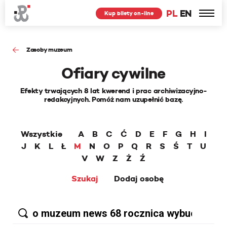
PL
EN
Kup bilety on-line
Zasoby muzeum
Ofiary cywilne
Efekty trwających 8 lat kwerend i prac archiwizacyjno-
redakcyjnych. Pomóż nam uzupełnić bazę.
Wszystkie
A
B
C
Ć
D
E
F
G
H
I
J
K
L
Ł
M
N
O
P
Q
R
S
Ś
T
U
V
W
Z
Ż
Ź
Szukaj
Dodaj osobę