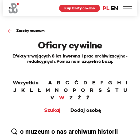
PL
EN
Kup bilety on-line
Zasoby muzeum
Ofiary cywilne
Efekty trwających 8 lat kwerend i prac archiwizacyjno-
redakcyjnych. Pomóż nam uzupełnić bazę.
Wszystkie
A
B
C
Ć
D
E
F
G
H
I
J
K
L
Ł
M
N
O
P
Q
R
S
Ś
T
U
V
W
Z
Ż
Ź
Szukaj
Dodaj osobę