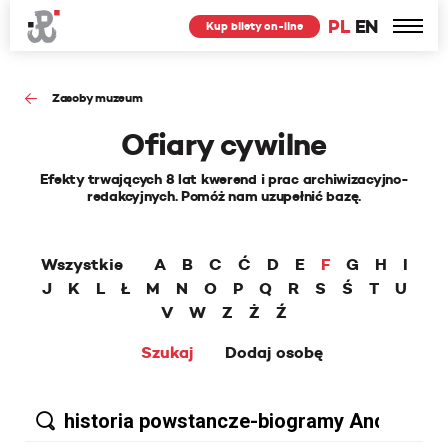
PL
EN
Kup bilety on-line
Zasoby muzeum
Ofiary cywilne
Efekty trwających 8 lat kwerend i prac archiwizacyjno-
redakcyjnych. Pomóż nam uzupełnić bazę.
Wszystkie
A
B
C
Ć
D
E
F
G
H
I
J
K
L
Ł
M
N
O
P
Q
R
S
Ś
T
U
V
W
Z
Ż
Ź
Szukaj
Dodaj osobę