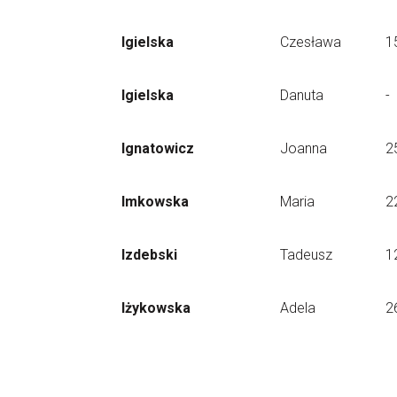
Igielska
Czesława
1
Igielska
Danuta
-
Ignatowicz
Joanna
2
Imkowska
Maria
2
Izdebski
Tadeusz
1
Iżykowska
Adela
2