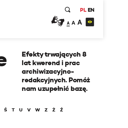
PL
EN
A
A
A
e
Efekty trwających 8
lat kwerend i prac
archiwizacyjno-
redakcyjnych. Pomóż
nam uzupełnić bazę.
Ś
T
U
V
W
Z
Ż
Ź