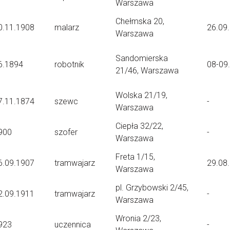
Warszawa
Chełmska 20,
0.11.1908
malarz
26.09
Warszawa
Sandomierska
6.1894
robotnik
08-09
21/46, Warszawa
Wolska 21/19,
7.11.1874
szewc
-
Warszawa
Ciepła 32/22,
900
szofer
-
Warszawa
Freta 1/15,
6.09.1907
tramwajarz
29.08
Warszawa
pl. Grzybowski 2/45,
2.09.1911
tramwajarz
-
Warszawa
Wronia 2/23,
923
uczennica
-