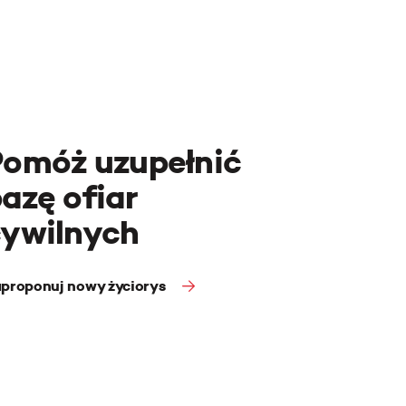
Pomóż uzupełnić
azę ofiar
cywilnych
proponuj nowy życiorys