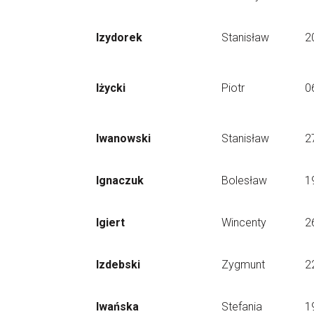
Izydorek
Stanisław
2
Iżycki
Piotr
0
Iwanowski
Stanisław
2
Ignaczuk
Bolesław
1
Igiert
Wincenty
2
Izdebski
Zygmunt
2
Iwańska
Stefania
1