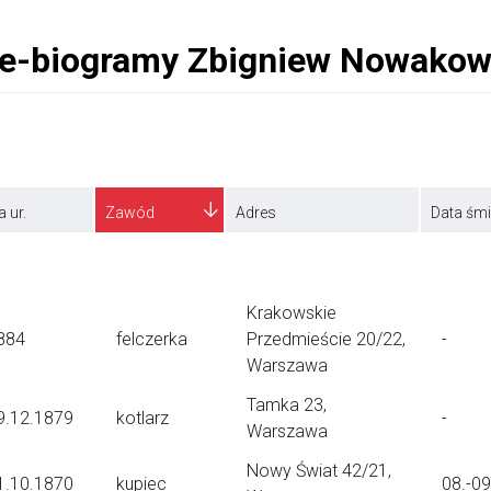
a ur.
Zawód
Adres
Data śmi
Krakowskie
884
felczerka
Przedmieście 20/22,
-
Warszawa
Tamka 23,
9.12.1879
kotlarz
-
Warszawa
Nowy Świat 42/21,
1.10.1870
kupiec
08.-0