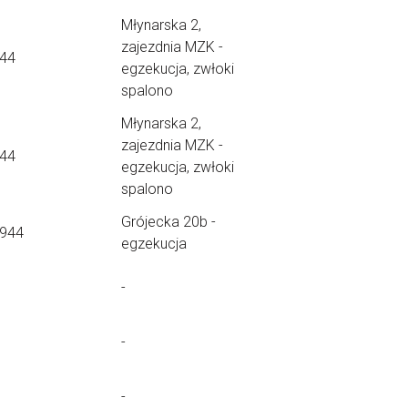
Młynarska 2,
zajezdnia MZK -
.44
egzekucja, zwłoki
spalono
Młynarska 2,
zajezdnia MZK -
.44
egzekucja, zwłoki
spalono
Grójecka 20b -
1944
egzekucja
-
-
-