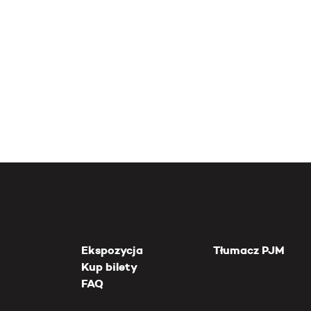
Ekspozycja
Tłumacz PJM
Kup bilety
FAQ