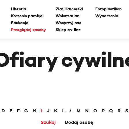
Historia
Zlot Harcerski
Fotoplastikon
Korzenie pamięci
Wolontariat
Wydarzenia
Edukacja
Wesprzyj nas
Przeglądaj zasoby
Sklep on-line
Ofiary cywiln
D
E
F
G
H
I
J
K
L
Ł
M
N
O
P
Q
R
S
Szukaj
Dodaj osobę