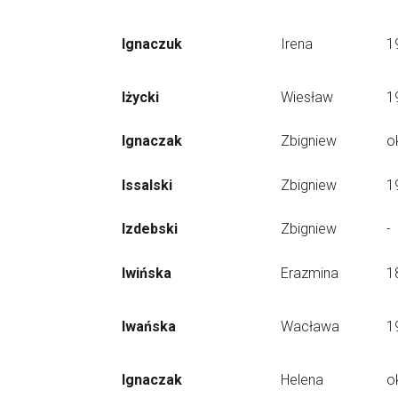
Ignaczuk
Irena
1
Iżycki
Wiesław
1
Ignaczak
Zbigniew
o
Issalski
Zbigniew
1
Izdebski
Zbigniew
-
Iwińska
Erazmina
1
Iwańska
Wacława
1
Ignaczak
Helena
o