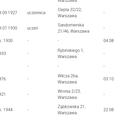
Warszawa
Ciepła 32/22,
9.09.1927
uczennica
-
Warszawa
Sandomierska
9.07.1930
uczeń
-
21/46, Warszawa
k. 1930
-
-
04.08 
Rybińskiego 1,
933
-
-
Warszawa
-
-
-
Wilcza 26a,
876
-
03.10
Warszawa
Wronia 2/23,
921
-
-
Warszawa
Ząbkowska 21,
k. 1944
-
22.08
Warszawa