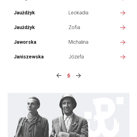
Jaużdżyk
Leokadia
Jaużdżyk
Zofia
Jaworska
Michalina
Janiszewska
Józefa
6