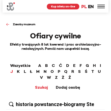
PL
EN
Kup bilety on-line
Zasoby muzeum
Ofiary cywilne
Efekty trwających 8 lat kwerend i prac archiwizacyjno-
redakcyjnych. Pomóż nam uzupełnić bazę.
Wszystkie
A
B
C
Ć
D
E
F
G
H
I
J
K
L
Ł
M
N
O
P
Q
R
S
Ś
T
U
V
W
Z
Ż
Ź
Szukaj
Dodaj osobę