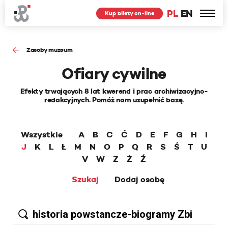
PL
EN
Kup bilety on-line
Zasoby muzeum
Ofiary cywilne
Efekty trwających 8 lat kwerend i prac archiwizacyjno-
redakcyjnych. Pomóż nam uzupełnić bazę.
Wszystkie
A
B
C
Ć
D
E
F
G
H
I
J
K
L
Ł
M
N
O
P
Q
R
S
Ś
T
U
V
W
Z
Ż
Ź
Szukaj
Dodaj osobę