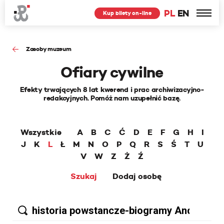
PL
EN
Kup bilety on-line
Zasoby muzeum
Ofiary cywilne
Efekty trwających 8 lat kwerend i prac archiwizacyjno-
redakcyjnych. Pomóż nam uzupełnić bazę.
Wszystkie
A
B
C
Ć
D
E
F
G
H
I
J
K
L
Ł
M
N
O
P
Q
R
S
Ś
T
U
V
W
Z
Ż
Ź
Szukaj
Dodaj osobę