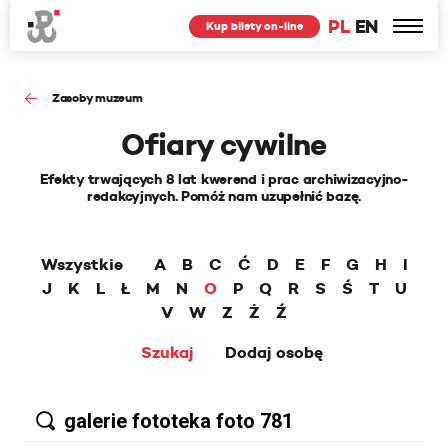
PL
EN
Kup bilety on-line
Zasoby muzeum
Ofiary cywilne
Efekty trwających 8 lat kwerend i prac archiwizacyjno-
redakcyjnych. Pomóż nam uzupełnić bazę.
Wszystkie
A
B
C
Ć
D
E
F
G
H
I
J
K
L
Ł
M
N
O
P
Q
R
S
Ś
T
U
V
W
Z
Ż
Ź
Szukaj
Dodaj osobę