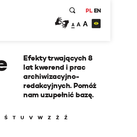
PL
EN
A
A
A
e
Efekty trwających 8
lat kwerend i prac
archiwizacyjno-
redakcyjnych. Pomóż
nam uzupełnić bazę.
Ś
T
U
V
W
Z
Ż
Ź