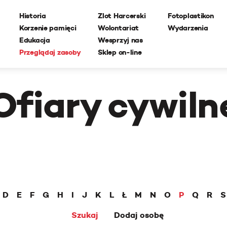
Historia
Zlot Harcerski
Fotoplastikon
Korzenie pamięci
Wolontariat
Wydarzenia
Edukacja
Wesprzyj nas
Przeglądaj zasoby
Sklep on-line
Ofiary cywiln
D
E
F
G
H
I
J
K
L
Ł
M
N
O
P
Q
R
S
Szukaj
Dodaj osobę