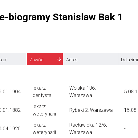
a ur.
Zawód
Adres
Data śmi
lekarz
Wolska 106,
9.01.1904
5.08.
dentysta
Warszawa
lekarz
0.01.1882
Rybaki 2, Warszawa
15.08
weterynarii
lekarz
Racławicka 12/6,
4.04.1920
-
weterynarii
Warszawa