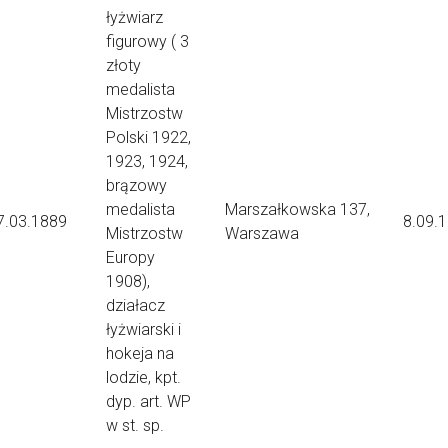
łyżwiarz
figurowy ( 3
złoty
medalista
Mistrzostw
Polski 1922,
1923, 1924,
brązowy
medalista
Marszałkowska 137,
7.03.1889
8.09.
Mistrzostw
Warszawa
Europy
1908),
działacz
łyżwiarski i
hokeja na
lodzie, kpt.
dyp. art. WP
w st. sp.