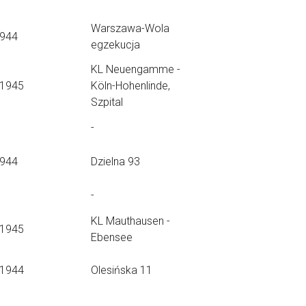
Warszawa-Wola
1944
egzekucja
KL Neuengamme -
.1945
Köln-Hohenlinde,
Szpital
-
1944
Dzielna 93
-
KL Mauthausen -
.1945
Ebensee
.1944
Olesińska 11