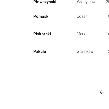
Plewczyński
Władysław
2
Pomaski
Józef
1
Piskorski
Marian
1
Pakuła
Stanisław
1