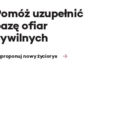
Pomóż uzupełnić
azę ofiar
cywilnych
proponuj nowy życiorys