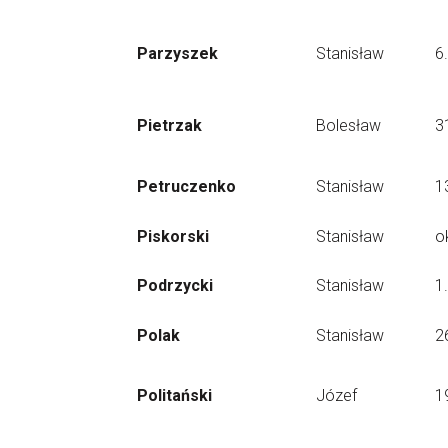
Parzyszek
Stanisław
6
Pietrzak
Bolesław
3
Petruczenko
Stanisław
1
Piskorski
Stanisław
o
Podrzycki
Stanisław
1
Polak
Stanisław
2
Politański
Józef
1