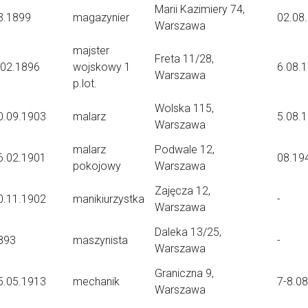
Marii Kazimiery 74,
3.1899
magazynier
02.08
Warszawa
majster
Freta 11/28,
.02.1896
wojskowy 1
6.08.
Warszawa
p.lot.
Wolska 115,
0.09.1903
malarz
5.08.
Warszawa
malarz
Podwale 12,
6.02.1901
08.19
pokojowy
Warszawa
Zajęcza 12,
0.11.1902
manikiurzystka
-
Warszawa
Daleka 13/25,
893
maszynista
-
Warszawa
Graniczna 9,
5.05.1913
mechanik
7-8.0
Warszawa