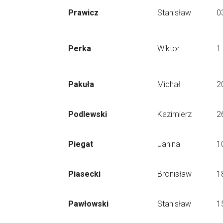
Prawicz
Stanisław
0
Perka
Wiktor
1
Pakuła
Michał
2
Podlewski
Kazimierz
2
Piegat
Janina
1
Piasecki
Bronisław
1
Pawłowski
Stanisław
1