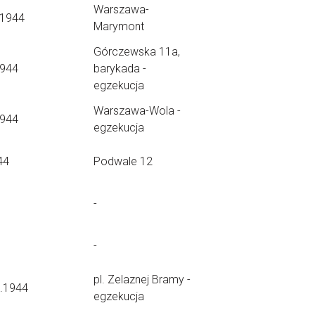
Warszawa-
.1944
Marymont
Górczewska 11a,
1944
barykada -
egzekucja
Warszawa-Wola -
1944
egzekucja
44
Podwale 12
-
-
pl. Zelaznej Bramy -
8.1944
egzekucja