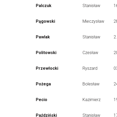
Palczuk
Stanisław
1
Pągowski
Mieczysław
2
Pawlak
Stanisław
2
Politowski
Czesław
2
Przewłocki
Ryszard
0
Pożega
Bolesław
2
Pecio
Kazimierz
1
Paździński
Stanisław
1