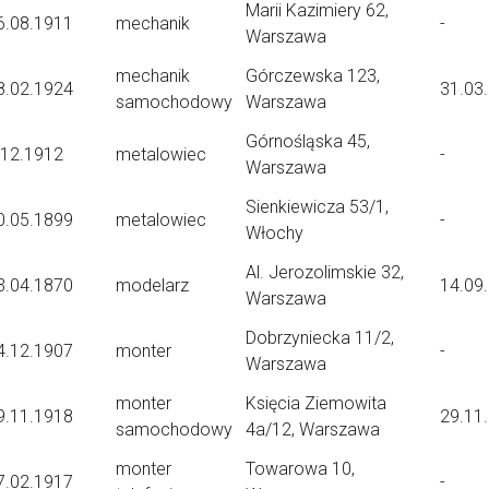
Marii Kazimiery 62,
6.08.1911
mechanik
-
Warszawa
mechanik
Górczewska 123,
8.02.1924
31.03
samochodowy
Warszawa
Górnośląska 45,
.12.1912
metalowiec
-
Warszawa
Sienkiewicza 53/1,
0.05.1899
metalowiec
-
Włochy
Al. Jerozolimskie 32,
3.04.1870
modelarz
14.09
Warszawa
Dobrzyniecka 11/2,
4.12.1907
monter
-
Warszawa
monter
Księcia Ziemowita
9.11.1918
29.11
samochodowy
4a/12, Warszawa
monter
Towarowa 10,
7.02.1917
-