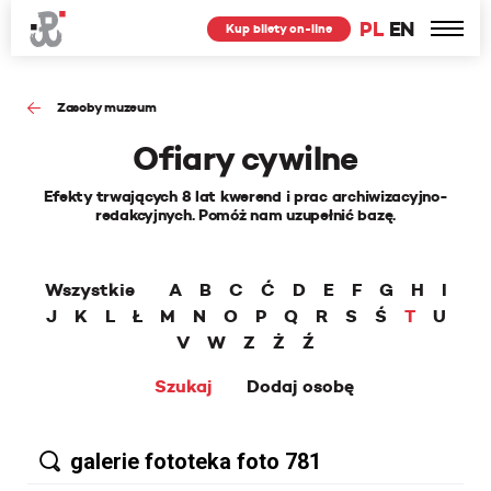
PL
EN
Kup bilety on-line
Zasoby muzeum
Ofiary cywilne
Efekty trwających 8 lat kwerend i prac archiwizacyjno-
redakcyjnych. Pomóż nam uzupełnić bazę.
Wszystkie
A
B
C
Ć
D
E
F
G
H
I
J
K
L
Ł
M
N
O
P
Q
R
S
Ś
T
U
V
W
Z
Ż
Ź
Szukaj
Dodaj osobę