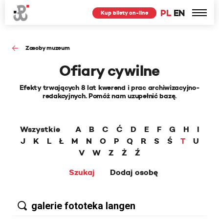
PL
EN
Kup bilety on-line
Zasoby muzeum
Ofiary cywilne
Efekty trwających 8 lat kwerend i prac archiwizacyjno-
redakcyjnych. Pomóż nam uzupełnić bazę.
Wszystkie
A
B
C
Ć
D
E
F
G
H
I
J
K
L
Ł
M
N
O
P
Q
R
S
Ś
T
U
V
W
Z
Ż
Ź
Szukaj
Dodaj osobę