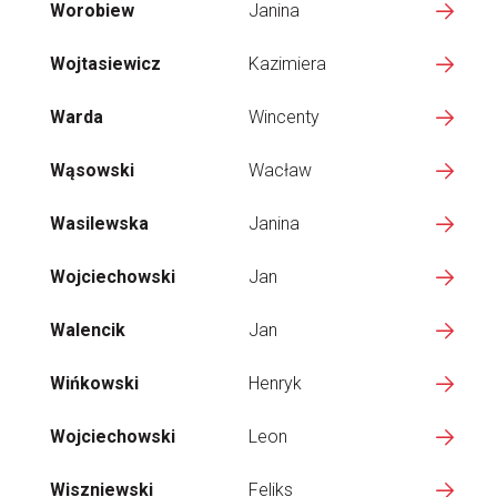
Worobiew
Janina
Wojtasiewicz
Kazimiera
Warda
Wincenty
Wąsowski
Wacław
Wasilewska
Janina
Wojciechowski
Jan
Walencik
Jan
Wińkowski
Henryk
Wojciechowski
Leon
Wiszniewski
Feliks