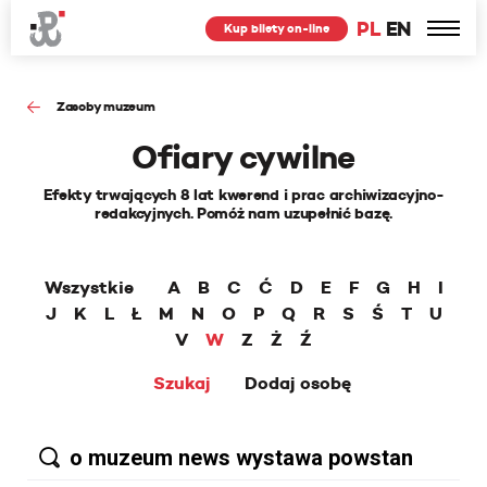
PL
EN
Kup bilety on-line
Zasoby muzeum
Ofiary cywilne
Efekty trwających 8 lat kwerend i prac archiwizacyjno-
redakcyjnych. Pomóż nam uzupełnić bazę.
Wszystkie
A
B
C
Ć
D
E
F
G
H
I
J
K
L
Ł
M
N
O
P
Q
R
S
Ś
T
U
V
W
Z
Ż
Ź
Szukaj
Dodaj osobę