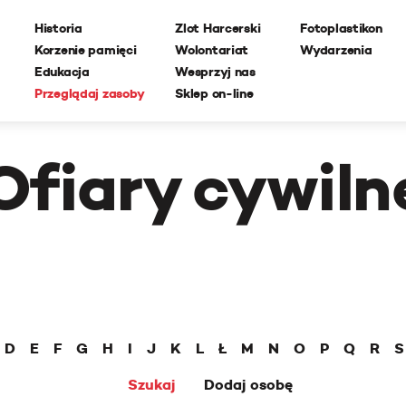
Historia
Zlot Harcerski
Fotoplastikon
Korzenie pamięci
Wolontariat
Wydarzenia
Edukacja
Wesprzyj nas
Przeglądaj zasoby
Sklep on-line
Ofiary cywiln
D
E
F
G
H
I
J
K
L
Ł
M
N
O
P
Q
R
S
Szukaj
Dodaj osobę