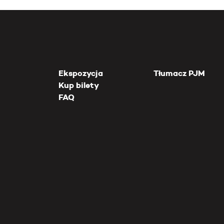
Ekspozycja
Tłumacz PJM
Kup bilety
FAQ