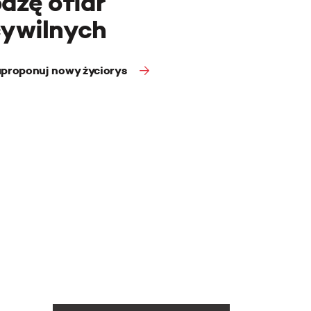
azę ofiar
cywilnych
proponuj nowy życiorys