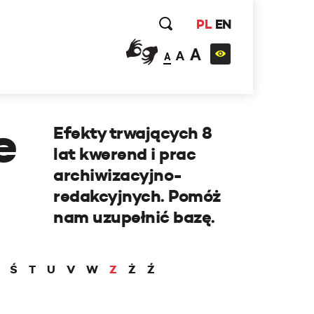
PL
EN
A
A
A
e
Efekty trwających 8
lat kwerend i prac
archiwizacyjno-
redakcyjnych. Pomóż
nam uzupełnić bazę.
Ś
T
U
V
W
Z
Ż
Ź