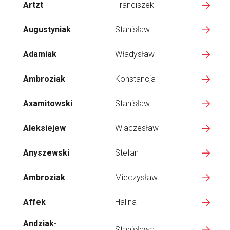
Artzt
Franciszek
Augustyniak
Stanisław
Adamiak
Władysław
Ambroziak
Konstancja
Axamitowski
Stanisław
Aleksiejew
Wiaczesław
Anyszewski
Stefan
Ambroziak
Mieczysław
Affek
Halina
Andziak-
Stanisława