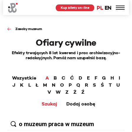
PL
EN
Kup bilety on-line
Zasoby muzeum
Ofiary cywilne
Efekty trwających 8 lat kwerend i prac archiwizacyjno-
redakcyjnych. Pomóż nam uzupełnić bazę.
Wszystkie
A
B
C
Ć
D
E
F
G
H
I
J
K
L
Ł
M
N
O
P
Q
R
S
Ś
T
U
V
W
Z
Ż
Ź
Szukaj
Dodaj osobę