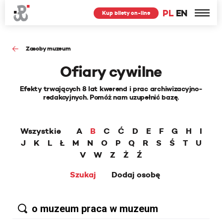
PL
EN
Kup bilety on-line
Zasoby muzeum
Ofiary cywilne
Efekty trwających 8 lat kwerend i prac archiwizacyjno-
redakcyjnych. Pomóż nam uzupełnić bazę.
Wszystkie
A
B
C
Ć
D
E
F
G
H
I
J
K
L
Ł
M
N
O
P
Q
R
S
Ś
T
U
V
W
Z
Ż
Ź
Szukaj
Dodaj osobę