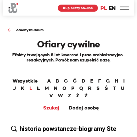
PL
EN
Kup bilety on-line
Zasoby muzeum
Ofiary cywilne
Efekty trwających 8 lat kwerend i prac archiwizacyjno-
redakcyjnych. Pomóż nam uzupełnić bazę.
Wszystkie
A
B
C
Ć
D
E
F
G
H
I
J
K
L
Ł
M
N
O
P
Q
R
S
Ś
T
U
V
W
Z
Ż
Ź
Szukaj
Dodaj osobę