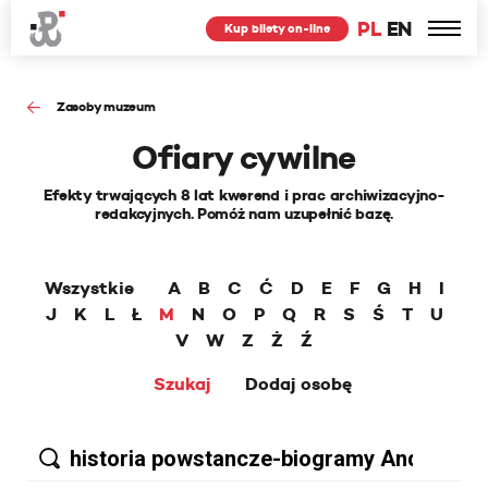
PL
EN
Kup bilety on-line
Zasoby muzeum
Ofiary cywilne
Efekty trwających 8 lat kwerend i prac archiwizacyjno-
redakcyjnych. Pomóż nam uzupełnić bazę.
Wszystkie
A
B
C
Ć
D
E
F
G
H
I
J
K
L
Ł
M
N
O
P
Q
R
S
Ś
T
U
V
W
Z
Ż
Ź
Szukaj
Dodaj osobę